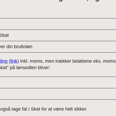
 Skat
r din bruttoløn
ling
(
link
) inkl. moms, men trækker beløbene eks. moms 
 skat” på lønsedlen bliver:
gså tage fat i Skat for at være helt sikker.