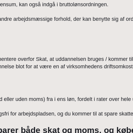
 pensum, kan også indgå i bruttolønsordningen.
dre arbejdsmæssige forhold, der kan benytte sig af ord
tere overfor Skat, at uddannelsen bruges / kommer til 
nelse blot for at være en af virksomhedens driftsomkost
ller uden moms) fra i ens løn, fordelt i rater over hele 
sfri for arbejdspladsen, og du kommer til at spare ska
parer både skat og moms, og kø