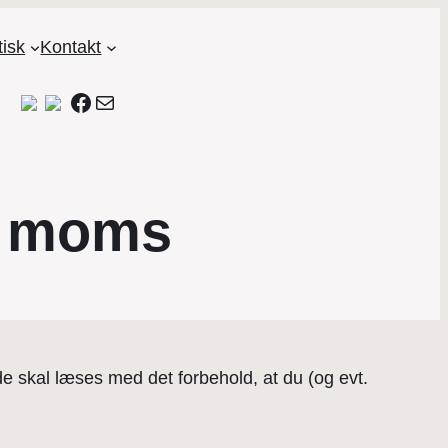
tisk
Kontakt
Facebook
Mail
g moms
de skal læses med det forbehold, at du (og evt.