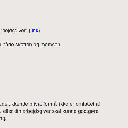
rbejdsgiver” (
link
).
are både skatten og momsen.
delukkende privat formål ikke er omfattet af
u eller din arbejdsgiver skal kunne godtgøre
ng.