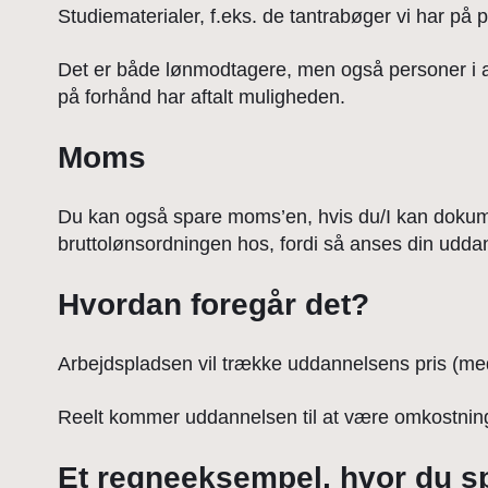
Studiematerialer, f.eks. de tantrabøger vi har på
Det er både lønmodtagere, men også personer i an
på forhånd har aftalt muligheden.
Moms
Du kan også spare moms’en, hvis du/I kan dokumen
bruttolønsordningen hos, fordi så anses din uddan
Hvordan foregår det?
Arbejdspladsen vil trække uddannelsens pris (med e
Reelt kommer uddannelsen til at være omkostning
Et regneeksempel, hvor du s