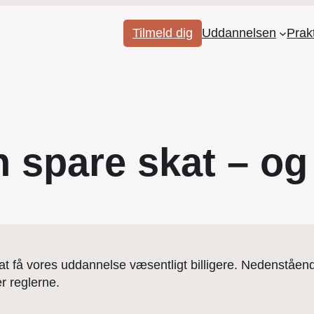
Tilmeld dig
Uddannelsen
Prak
n spare skat – o
 at få vores uddannelse væsentligt billigere. Nedenståen
r reglerne.