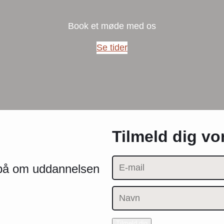
Book et møde med os
Se tider
Tilmeld dig v
e på om uddannelsen