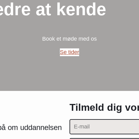
edre at kende
Book et møde med os
Se tider
Tilmeld dig v
e på om uddannelsen