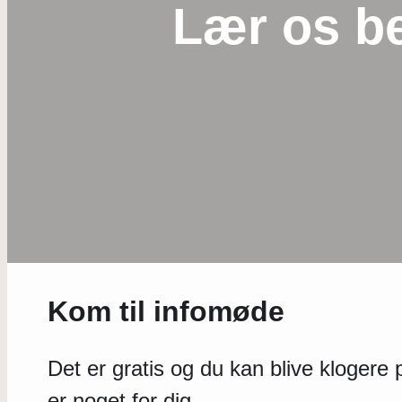
Lær os b
Kom til infomøde
Det er gratis og du kan blive kloger
er noget for dig.