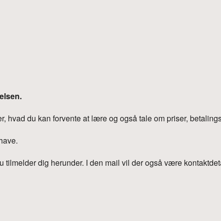
iCalendar
Office 365
Outlook Liv
elsen.
, hvad du kan forvente at lære og også tale om priser, betaling
 have.
u tilmelder dig herunder. I den mail vil der også være kontaktdetal