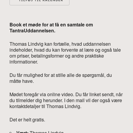
TILFØJ TIL KALENDER
Download ICS
Google Kalender
i
Book et møde for at få en samtale om
TantraUddannelsen.
Thomas Lindvig kan fortælle, hvad uddannelsen
indeholder, hvad du kan forvente at lære og også tale
om priser, betalingsformer og andre praktiske
informationer.
Du får mulighed for at stille alle de spørgsmål, du
måtte have.
Mødet foregår via online video. Du får linket sendt, når
du tilmelder dig herunder. I den mail vil der også være
kontaktdetaljer til Thomas Lindvig.
Det er helt gratis.
Vært:
Thomas Lindvig