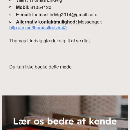
Mobil:
61354130
E-mail:
thomaslindvig2014@gmail.com
Alternativ kontaktmulighed:
Messenger:
http://m.me/thomaslindvig42
Thomas Lindvig glæder sig til at se dig!
Du kan ikke booke dette møde
Lær os bedre at kende