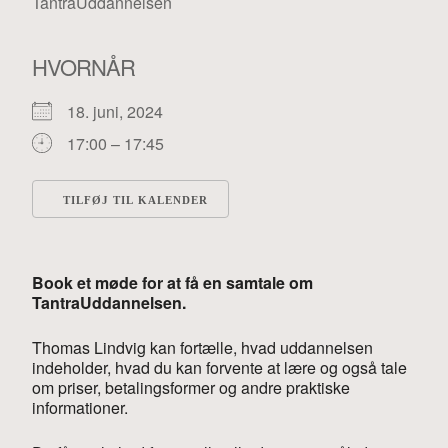
HVORNÅR
18. juni, 2024
17:00 – 17:45
TILFØJ TIL KALENDER
Download ICS
Google Kalender
iC
Book et møde for at få en samtale om
TantraUddannelsen.
Thomas Lindvig kan fortælle, hvad uddannelsen
indeholder, hvad du kan forvente at lære og også tale
om priser, betalingsformer og andre praktiske
informationer.