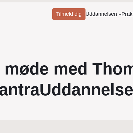
Tilmeld dig
Uddannelsen
Prak
e møde med Tho
antraUddannels