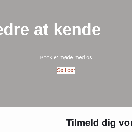
edre at kende
Book et møde med os
Se tider
Tilmeld dig v