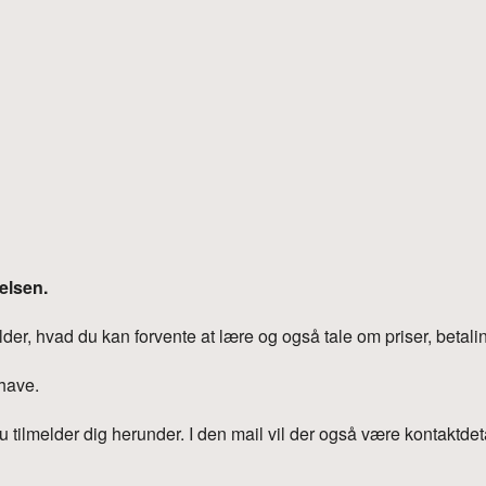
iCalendar
Office 365
Outlook Liv
elsen.
r, hvad du kan forvente at lære og også tale om priser, betalin
 have.
du tilmelder dig herunder. I den mail vil der også være kontaktdet