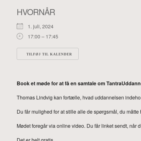
HVORNÅR
1. juli, 2024
17:00 – 17:45
TILFØJ TIL KALENDER
Download ICS
Google Kalender
Book et møde for at få en samtale om TantraUddann
Thomas Lindvig kan fortælle, hvad uddannelsen indeholde
Du får mulighed for at stille alle de spørgsmål, du måtte
Mødet foregår via online video. Du får linket sendt, når 
Det er helt gratis.