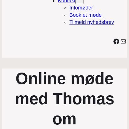
Kontakt
Infomøder
Book et møde
Tilmeld nyhedsbrev
Face
Mai
Online møde
med Thomas
om