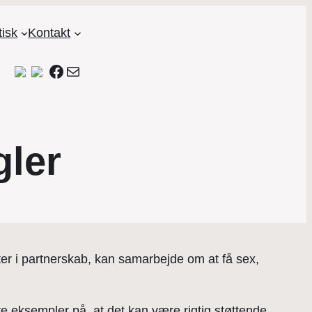
tisk
Kontakt
Facebook
Mail
gler
er i partnerskab, kan samarbejde om at få sex,
re eksempler på, at det kan være rigtig støttende