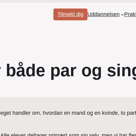
Tilmeld dig
Uddannelsen
Prak
 både par og sin
meget handler om, hvordan en mand og en kvinde, to part
Alle elever deltager primært som sig selv, men vi har fle