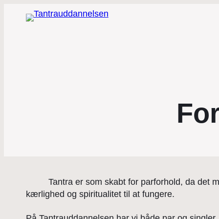
For
Tantra er som skabt for parforhold, da det 
kærlighed og spiritualitet til at fungere.
På Tantrauddannelsen har vi både par og singler. 