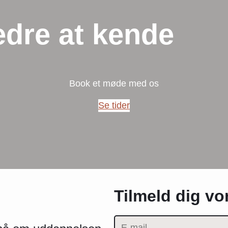
edre at kende
Book et møde med os
Se tider
Tilmeld dig v