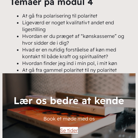
Temaer på modul 4
At gå fra polarisering til polaritet
Ligeværd er noget kvalitativt andet end
ligestilling
Hvordan er du præget af “kønskasserne” og
hvor sidder de i dig?
Hvad er en nutidig forståelse af køn med
kontakt til både kraft og spiritualitet?
Hvordan finder jeg ind i min pol, i mit køn
At gå fra gammel polaritet til ny polaritet
Lær os bedre at kende
Book et møde med os
Se tider