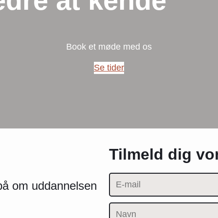
edre at kende
Book et møde med os
Se tider
Tilmeld dig v
e på om uddannelsen