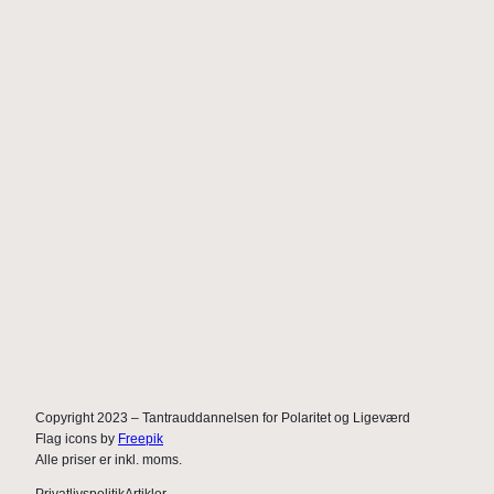
Tantraøvelser for par
Det er vigtigt, for at en tantrisk proces kan ud
et parforhold, at man har nogle bestemte…
Sådan finder du en tantrapartner
Du er interesseret i tantra. Du læser om det
på det. Du taler med venner og veninder o
Copyright 2023 – Tantrauddannelsen for Polaritet og Ligeværd
Flag icons by
Freepik
Alle priser er inkl. moms.