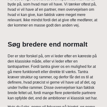
byde på, som hvad man vil have. Vi tænker oftest på,
hvad vi vil have af en partner, men overvejelsen om
hvad vi kan give, kan faktisk være meget mere
relevant. Ikke mindst fordi det at give ofte medfører, at
der kommer en masse godt den anden vej.
Søg bredere end normalt
Der er stor forskel på, om vi leder efter en kæreste på
den klassiske måde, eller vi leder efter en
tantrapartner. Fordi tantra giver os en mulighed for at
gå mere funktionelt eller direkte til værks. Tantra
kræver struktur og rammer, og derfor får det os til at
definere, hvad præcist vi gerne vil have ud af det, og
under hvilke rammer. Disse overvejelser kan faktisk
brede feltet ud, fordi mange flere potentielle partnere
kan opfylde det, end de ambitioner vi klassisk set har.
Hvis du f.eks. gerne vil fokusere på hjertet, og gerne